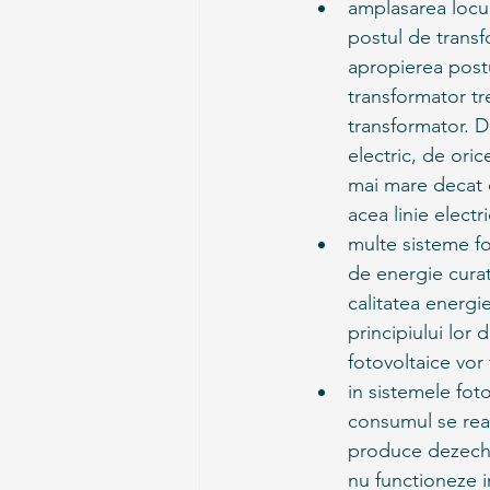
amplasarea locui
postul de transfo
apropierea postu
transformator tre
transformator. D
electric, de oric
mai mare decat c
acea linie electri
multe sisteme fo
de energie curat
calitatea energi
principiului lor 
fotovoltaice vor
in sistemele foto
consumul se real
produce dezechili
nu functioneze i