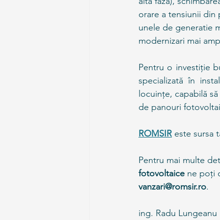
alta faza), schimbarea
orare a tensiunii din
unele de generatie ma
modernizari mai ample
Pentru o investiție 
specializată în insta
locuințe, capabilă să
de panouri fotovoltai
ROMSIR
este sursa t
Pentru mai multe det
fotovoltaice
 ne poți 
vanzari@romsir.ro
. 
ing. Radu Lungeanu