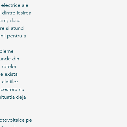
electrice ale 
l dintre iesirea 
ient; daca 
e si atunci 
nii pentru a 
obleme 
unde din 
 retelei 
e exista 
alatiilor 
acestora nu 
ituatia deja 
fotovoltaice pe 