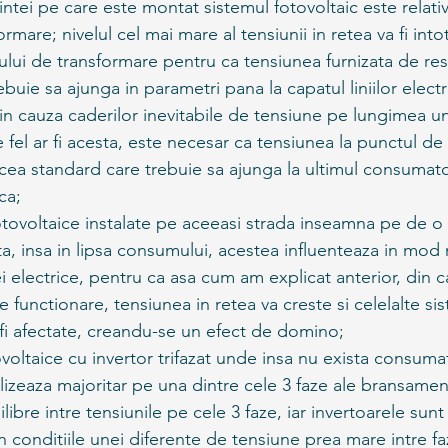
ntei pe care este montat sistemul fotovoltaic este relat
rmare; nivelul cel mai mare al tensiunii in retea va fi int
lui de transformare pentru ca tensiunea furnizata de res
buie sa ajunga in parametri pana la capatul liniilor electr
in cauza caderilor inevitabile de tensiune pe lungimea u
e fel ar fi acesta, este necesar ca tensiunea la punctul de 
ea standard care trebuie sa ajunga la ultimul consumato
ca;
tovoltaice instalate pe aceeasi strada inseamna pe de o 
a, insa in lipsa consumului, acestea influenteaza in mod 
ei electrice, pentru ca asa cum am explicat anterior, din c
de functionare, tensiunea in retea va creste si celelalte si
 fi afectate, creandu-se un efect de domino;
voltaice cu invertor trifazat unde insa nu exista consumator
izeaza majoritar pe una dintre cele 3 faze ale bransament
bre intre tensiunile pe cele 3 faze, iar invertoarele sunt
n conditiile unei diferente de tensiune prea mare intre fa