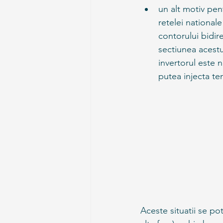
un alt motiv pent
retelei nationale 
contorului bidire
sectiunea acestu
invertorul este n
putea injecta te
Aceste situatii se po