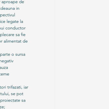
iv aproape de 
otdeauna in 
pectivul 
ice legate la 
nui conductor 
plecare sa fie 
r alimentat de 
parte o sursa 
negativ 
auza 
steme 
i trifazati, iar 
ului, se pot 
 proiectate sa 
ze;