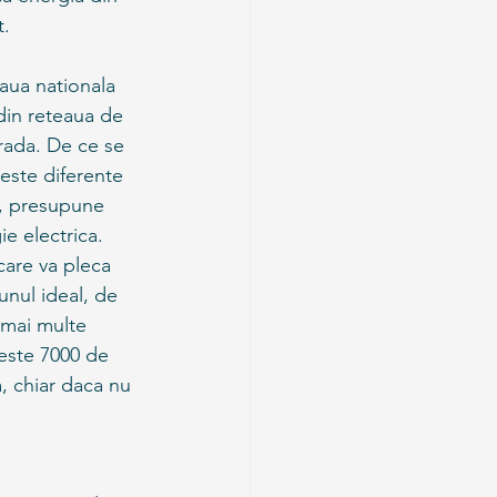
. 
aua nationala 
din reteaua de 
trada. De ce se 
ceste diferente 
d, presupune 
e electrica. 
care va pleca 
 unul ideal, de 
 mai multe 
este 7000 de 
, chiar daca nu 