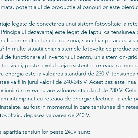
mata, potentialul de productie al panourilor este pierdut
taje 
legate de conectarea unui sistem fotovoltaic la rete
 Principalul dezavantaj este legat de faptul ca tensiunea 
era foarte mult in functie de zona, sau chiar pe aceeasi s
a? In multe situatii chiar sistemele fotovoltaice produc a
ul de functionare al invertorului pentru un sistem on-gri
 tensiunii, peste nivelul deja existent in reteaua de energi
a energia este la valoarea standard de 230 V, tensiunea 
etea va fi in jurul valorii de 240-245 V. Acest caz este insa
nsiunii din retea nu are valoarea standard de 230 V. Cele
am intampinat cu reteaua de energie electrica, la cele p
instalate, au fost in momentul in care tensiunea din retea
tovoltaic, depasea valoarea de 240 V. 
 aparitia tensiunilor peste 240V sunt: