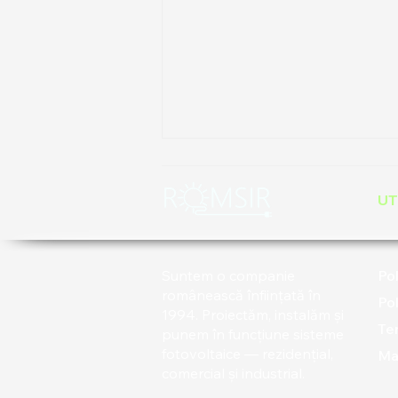
UT
Suntem o companie
Pol
românească înființată în
Pol
Aplicația FusionSolar: ghidul
1994. Proiectăm, instalăm și
Ter
punem în funcțiune sisteme
prosumatorului Huawei
fotovoltaice — rezidențial,
Man
comercial și industrial.