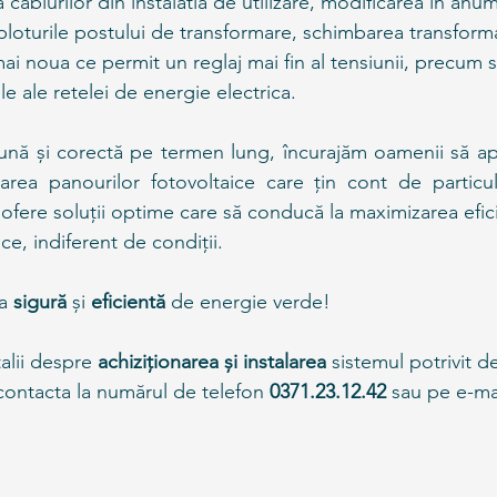
 cablurilor din instalatia de utilizare, modificarea in anum
 ploturile postului de transformare, schimbarea transform
i noua ce permit un reglaj mai fin al tensiunii, precum si
 ale retelei de energie electrica.
bună și corectă pe termen lung, încurajăm oamenii să ape
larea panourilor fotovoltaice care țin cont de particular
 ofere soluții optime care să conducă la maximizarea efici
ce, indiferent de condiții.
a 
sigură 
și 
eficientă 
de energie verde!
alii despre 
achiziționarea și instalarea
 sistemul potrivit d
contacta la numărul de telefon 
0371.23.12.42
 sau pe e-mai