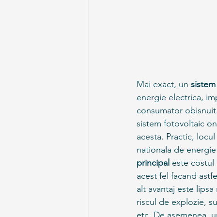
Mai exact, un 
sistem
energie electrica, i
consumator obisnuit.
sistem fotovoltaic on
acesta. Practic, locu
nationala de energie 
principal
 este costul
acest fel facand astfe
alt avantaj este lips
riscul de explozie, s
etc. De asemenea, un