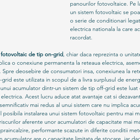
panourilor fotovoltaice. Pe 
un sistem fotovoltaic se poa
o serie de conditionari lega
electrica nationala la care a
racordat.  
 fotovoltaic de tip on-grid
, chiar daca reprezinta o unita
mplica o conexiune permanenta la reteaua electrica, asem
 Spre deosebire de consumatori insa, conexiunea la rete
-grid este utilizata in scopul de a livra surplusul de ene
l unui acumulator dintr-un sistem de tip off-grid este luat
electrica. Acest lucru aduce atat avantaje cat si dezavant
 semnificativ mai redus al unui sistem care nu implica acum
l posibila instalarea unui sistem fotovoltaic pentru mai mul
a riscurilor aferente unor acumulatori de capacitate mai ma
upraincalzire, performante scazute in diferite conditii me
 acumulator are o capacitate limitata de stocare, iar dac