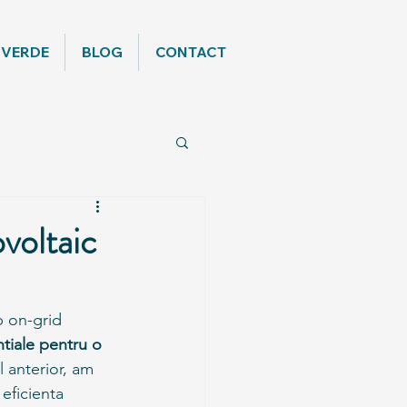
 VERDE
BLOG
CONTACT
ovoltaic
p on-grid 
ntiale pentru o 
ul anterior, am 
 eficienta 