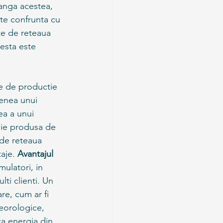
langa acestea, 
te confrunta cu 
te de reteaua 
cesta este 
te de productie 
enea unui 
a a unui 
rgie produsa de 
 de reteaua 
aje. 
Avantajul 
ulatori, in 
ti clienti. Un 
re, cum ar fi 
teorologice, 
a energia din 