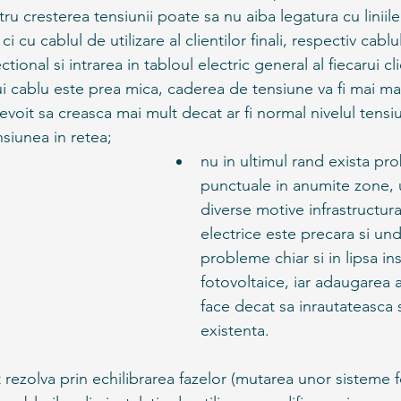
ru cresterea tensiunii poate sa nu aiba legatura cu liniile 
ci cu cablul de utilizare al clientilor finali, respectiv cablu
ctional si intrarea in tabloul electric general al fiecarui cl
i cablu este prea mica, caderea de tensiune va fi mai mar
evoit sa creasca mai mult decat ar fi normal nivelul tensiu
nsiunea in retea;
nu in ultimul rand exista pr
punctuale in anumite zone, 
diverse motive infrastructura
electrice este precara si und
probleme chiar si in lipsa inst
fotovoltaice, iar adaugarea 
face decat sa inrautateasca s
existenta.
t rezolva prin echilibrarea fazelor (mutarea unor sisteme 