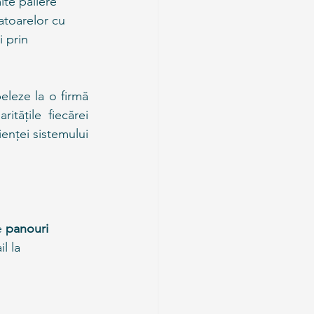
ite paliere 
atoarelor cu 
 prin 
leze la o firmă 
itățile fiecărei 
enței sistemului 
e 
panouri 
l la 