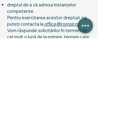
dreptul de a vă adresa instanțelor
competente.
Pentru exercitarea acestor drepturi, ne
puteți contacta la
office@romsir.ro
.
Vom răspunde solicitărilor în termen de
cel mult o lună de la primire, termen care
poate fi prelungit cu două luni în cazul
solicitărilor complexe, conform GDPR.
10. Cum puteți
controla cookie-urile
Puteți controla cookie-urile în
următoarele moduri:
10.1. Prin bannerul de
consimțământ
Puteți accepta, respinge sau personaliza
cookie-urile neesențiale direct din
bannerul afișat pe Site.
10.2. Prin opțiunea „Setări