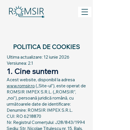
POLITICA DE COOKIES
Ultima actualizare: 12 iunie 2026
Versiunea: 2.1
1. Cine suntem
Acest website, disponibil la adresa
www.romsir.ro
(„Site-ul”), este operat de
ROMSIR IMPEX S.R.L. („ROMSIR”,
„noi”), persoană juridică română, cu
următoarele date de identificare:
Denumire: ROMSIR IMPEX S.R.L.
CUI: RO 6218870
Nr. Registrul Comerțului: J28/843/1994
Sediu: Str. Nicolae Titulescu nr. 15, Balș,