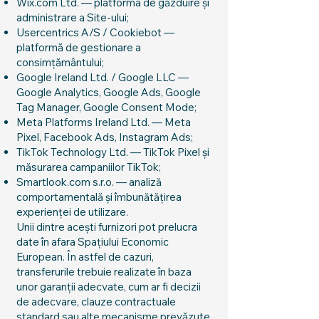
Wix.com Ltd. — platforma de găzduire și
administrare a Site-ului;
Usercentrics A/S / Cookiebot —
platformă de gestionare a
consimțământului;
Google Ireland Ltd. / Google LLC —
Google Analytics, Google Ads, Google
Tag Manager, Google Consent Mode;
Meta Platforms Ireland Ltd. — Meta
Pixel, Facebook Ads, Instagram Ads;
TikTok Technology Ltd. — TikTok Pixel și
măsurarea campaniilor TikTok;
Smartlook.com s.r.o. — analiză
comportamentală și îmbunătățirea
experienței de utilizare.
Unii dintre acești furnizori pot prelucra
date în afara Spațiului Economic
European. În astfel de cazuri,
transferurile trebuie realizate în baza
unor garanții adecvate, cum ar fi decizii
de adecvare, clauze contractuale
standard sau alte mecanisme prevăzute