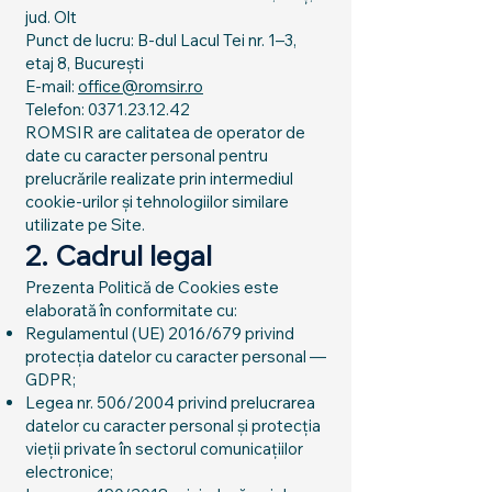
jud. Olt
Punct de lucru: B-dul Lacul Tei nr. 1–3,
etaj 8, București
E-mail:
office@romsir.ro
Telefon: 0371.23.12.42
ROMSIR are calitatea de operator de
date cu caracter personal pentru
prelucrările realizate prin intermediul
cookie-urilor și tehnologiilor similare
utilizate pe Site.
2. Cadrul legal
Prezenta Politică de Cookies este
elaborată în conformitate cu:
Regulamentul (UE) 2016/679 privind
protecția datelor cu caracter personal —
GDPR;
Legea nr. 506/2004 privind prelucrarea
datelor cu caracter personal și protecția
vieții private în sectorul comunicațiilor
electronice;