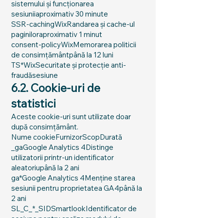
sistemului și funcționarea
sesiuniiaproximativ 30 minute
SSR-cachingWixRandarea și cache-ul
paginiloraproximativ 1 minut
consent-policyWixMemorarea politicii
de consimțământpână la 12 luni
TS*WixSecuritate și protecție anti-
fraudăsesiune
6.2. Cookie-uri de
statistici
Aceste cookie-uri sunt utilizate doar
după consimțământ.
Nume cookieFurnizorScopDurată
_gaGoogle Analytics 4Distinge
utilizatorii printr-un identificator
aleatoriupână la 2 ani
ga*Google Analytics 4Menține starea
sesiunii pentru proprietatea GA4până la
2 ani
SL_C_*_SIDSmartlookIdentificator de