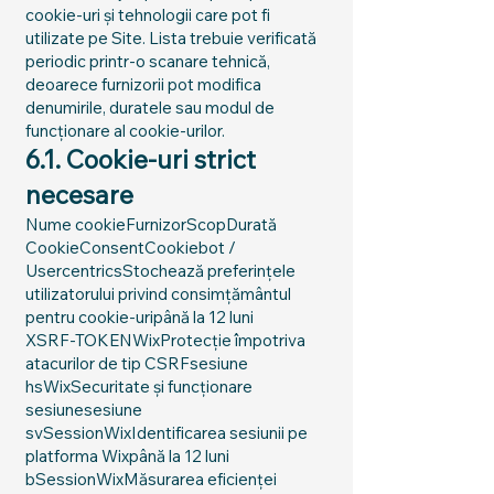
cookie-uri și tehnologii care pot fi
utilizate pe Site. Lista trebuie verificată
periodic printr-o scanare tehnică,
deoarece furnizorii pot modifica
denumirile, duratele sau modul de
funcționare al cookie-urilor.
6.1. Cookie-uri strict
necesare
Nume cookieFurnizorScopDurată
CookieConsentCookiebot /
UsercentricsStochează preferințele
utilizatorului privind consimțământul
pentru cookie-uripână la 12 luni
XSRF-TOKENWixProtecție împotriva
atacurilor de tip CSRFsesiune
hsWixSecuritate și funcționare
sesiunesesiune
svSessionWixIdentificarea sesiunii pe
platforma Wixpână la 12 luni
bSessionWixMăsurarea eficienței