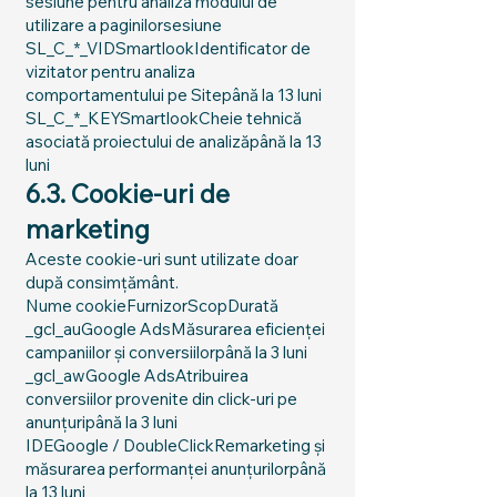
sesiune pentru analiza modului de
utilizare a paginilorsesiune
SL_C_*_VIDSmartlookIdentificator de
vizitator pentru analiza
comportamentului pe Sitepână la 13 luni
SL_C_*_KEYSmartlookCheie tehnică
asociată proiectului de analizăpână la 13
luni
6.3. Cookie-uri de
marketing
Aceste cookie-uri sunt utilizate doar
după consimțământ.
Nume cookieFurnizorScopDurată
_gcl_auGoogle AdsMăsurarea eficienței
campaniilor și conversiilorpână la 3 luni
_gcl_awGoogle AdsAtribuirea
conversiilor provenite din click-uri pe
anunțuripână la 3 luni
IDEGoogle / DoubleClickRemarketing și
măsurarea performanței anunțurilorpână
la 13 luni