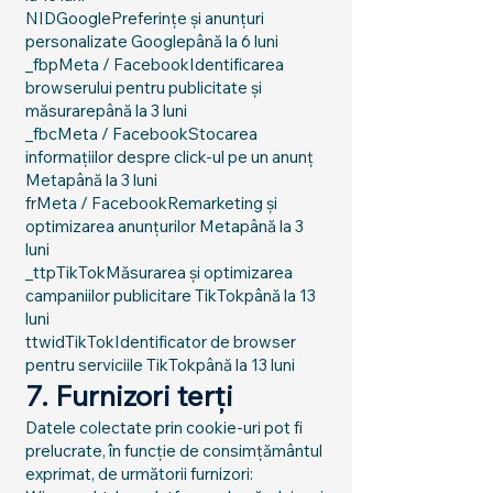
NIDGooglePreferințe și anunțuri
personalizate Googlepână la 6 luni
_fbpMeta / FacebookIdentificarea
browserului pentru publicitate și
măsurarepână la 3 luni
_fbcMeta / FacebookStocarea
informațiilor despre click-ul pe un anunț
Metapână la 3 luni
frMeta / FacebookRemarketing și
optimizarea anunțurilor Metapână la 3
luni
_ttpTikTokMăsurarea și optimizarea
campaniilor publicitare TikTokpână la 13
luni
ttwidTikTokIdentificator de browser
pentru serviciile TikTokpână la 13 luni
7. Furnizori terți
Datele colectate prin cookie-uri pot fi
prelucrate, în funcție de consimțământul
exprimat, de următorii furnizori: