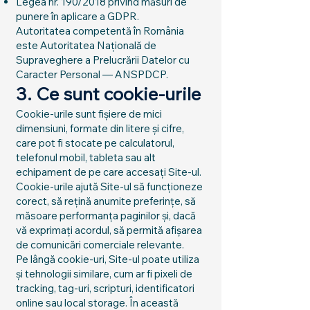
Legea nr. 190/2018 privind măsuri de
punere în aplicare a GDPR.
Autoritatea competentă în România
este Autoritatea Națională de
Supraveghere a Prelucrării Datelor cu
Caracter Personal — ANSPDCP.
3. Ce sunt cookie-urile
Cookie-urile sunt fișiere de mici
dimensiuni, formate din litere și cifre,
care pot fi stocate pe calculatorul,
telefonul mobil, tableta sau alt
echipament de pe care accesați Site-ul.
Cookie-urile ajută Site-ul să funcționeze
corect, să rețină anumite preferințe, să
măsoare performanța paginilor și, dacă
vă exprimați acordul, să permită afișarea
de comunicări comerciale relevante.
Pe lângă cookie-uri, Site-ul poate utiliza
și tehnologii similare, cum ar fi pixeli de
tracking, tag-uri, scripturi, identificatori
online sau local storage. În această