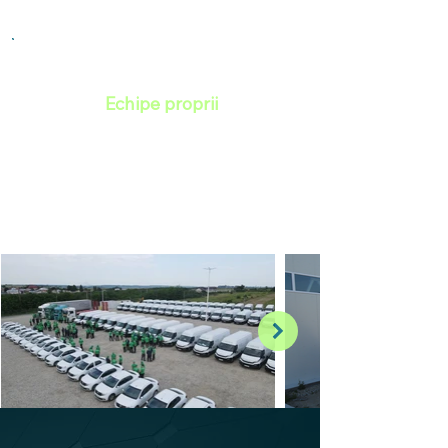
Echipe proprii
Toate montajele sunt făcute de
angajații ROMSIR — peste 120 de
specialiști, instruiți constant, fără
subcontractori, oriunde în țară.