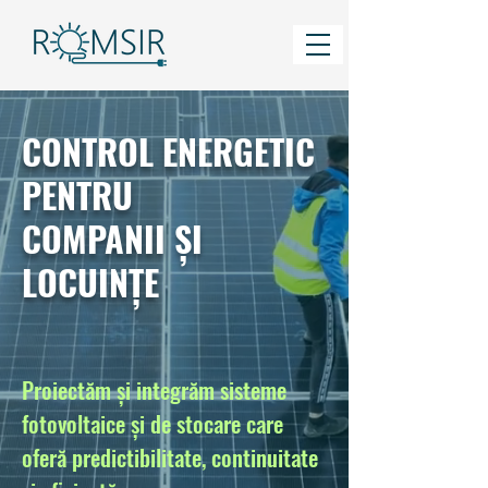
CONTROL ENERGETIC
PENTRU
COMPANII ȘI
LOCUINȚE
Proiectăm și integrăm sisteme
fotovoltaice și de stocare care
oferă predictibilitate, continuitate