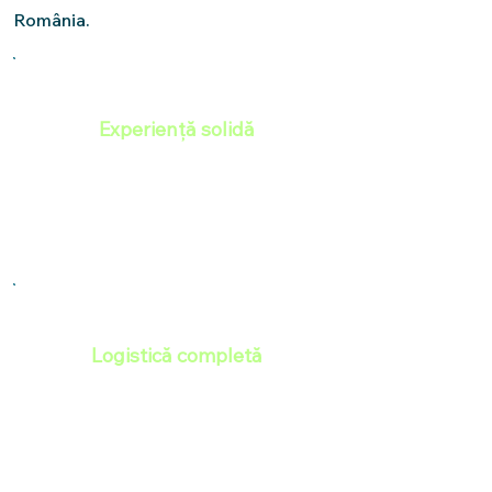
România.
Experiență solidă
32 de ani în electronică și energie,
peste 15.000 de sisteme instalate
și peste 300 de proiecte comerciale
și industriale active.
Logistică completă
Utilaje proprii — nacele, macarale,
utilaje de batere a structurilor —
pentru orice relief, înălțime sau
temperatură. Stoc de echipamente
disponibil permanent.