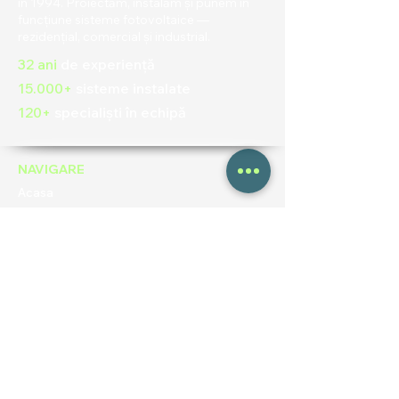
în 1994. Proiectăm, instalăm și punem în
funcțiune sisteme fotovoltaice —
rezidențial, comercial și industrial.
32 ani
de experiență
15.000+
sisteme instalate
120+
specialiști în echipă
NAVIGARE
Acasa
Despre noi
Rezidențial
Comercial
Portofoliu
Contact
Blog
UTILE