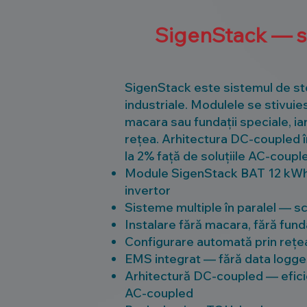
SigenStack — s
SigenStack este sistemul de sto
industriale. Modulele se stivuies
macara sau fundații speciale, i
rețea. Arhitectura DC-coupled î
la 2% față de soluțiile AC-coupl
Module SigenStack BAT 12 kWh, 
invertor
Sisteme multiple în paralel — s
Instalare fără macara, fără funda
Configurare automată prin rețea
EMS integrat — fără data logg
Arhitectură DC-coupled — eficien
AC-coupled