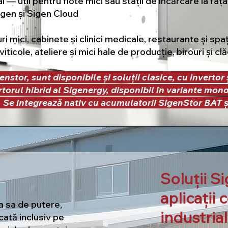
 — util pentru flote mici sau stații de încărcare la fața
igen și Sigen Cloud
luri mici, cabinete și clinici medicale, restaurante și s
iticole, ateliere și mici hale de producție, birouri și cl
enstor, sunt disponibile și soluții clasice, cu invertor
torul hibrid al Sigenergy, disponibil în variante monof
. Se integrează nativ cu acumulatorii SigenStor BAT 
Soluții S
aplicații 
a sa de putere,
industria
cată inclusiv pe