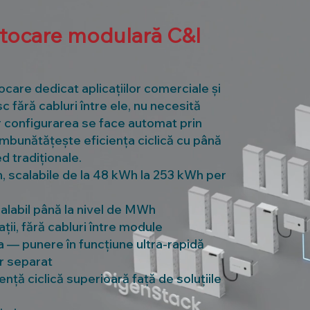
tocare modulară C&I
care dedicat aplicațiilor comerciale și
c fără cabluri între ele, nu necesită
ar configurarea se face automat prin
mbunătățește eficiența ciclică cu până
ed tradiționale.
scalabile de la 48 kWh la 253 kWh per
calabil până la nivel de MWh
ții, fără cabluri între module
 — punere în funcțiune ultra-rapidă
er separat
ță ciclică superioară față de soluțiile