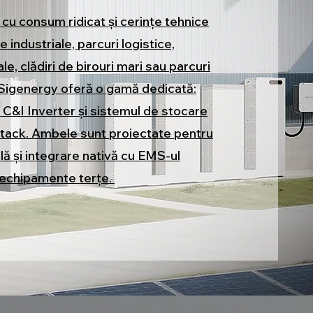
cu consum ridicat și cerințe tehnice
industriale, parcuri logistice,
e, clădiri de birouri mari sau parcuri
Sigenergy oferă o gamă dedicată:
 C&I Inverter și sistemul de stocare
tack. Ambele sunt proiectate pentru
ală și integrare nativă cu EMS-ul
 echipamente terțe.