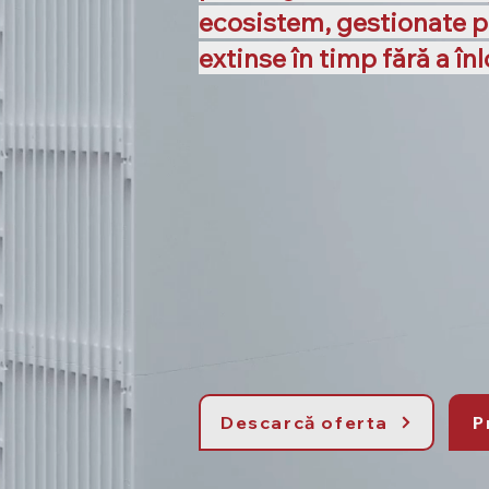
ecosistem, gestionate pr
extinse în timp fără a î
Descarcă oferta
P