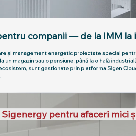
pentru companii — de la IMM la i
are și management energetic proiectate special pentru
 un magazin sau o pensiune, până la o hală industrială
ecosistem, sunt gestionate prin platforma Sigen Cloud ș
e.
i Sigenergy pentru afaceri mici ș