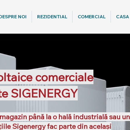
DESPRE NOI
REZIDENTIAL
COMERCIAL
CASA
ltaice comerciale
nte SIGENERGY
magazin până la o hală industrială sau un
țiile Sigenergy fac parte din același