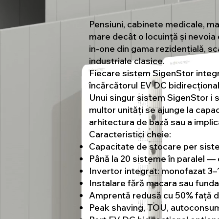
Pensiuni, cabinete medicale, ma
mare decât o locuință și nevoia
in-one din gama rezidențială, sca
industriale clasice.
Fiecare sistem SigenStor integr
încărcătorul EV DC bidirecționa
Unui singur sistem SigenStor i s
multor unități se ajunge la capa
arhitectura de bază sau a impli
Caracteristici cheie:
Capacitate de stocare per sist
Până la 20 sisteme în paralel —
Invertor integrat: monofazat 3
Instalare fără macara sau fundați
Amprentă redusă cu 50% față d
Peak shaving, TOU, autoconsum 