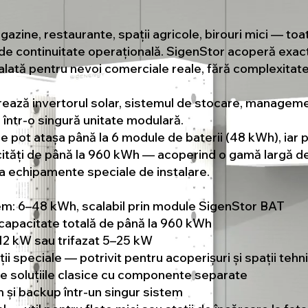
gazine, restaurante, spații agricole, birouri mici — t
 de continuitate operațională. SigenStor acoperă exac
lată pentru nevoi comerciale reale, fără complexitatea 
ează invertorul solar, sistemul de stocare, manageme
l într-o singură unitate modulară.
e pot atașa până la 6 module de baterii (48 kWh), iar p
cități de până la 960 kWh — acoperind o gamă largă de 
ca echipamente speciale de instalare.
em: 6–48 kWh, scalabil prin module SigenStor BAT
 capacitate totală de până la 960 kWh
–12 kW sau trifazat 5–25 kW
i speciale — potrivit pentru acoperișuri și spații tehn
e soluțiile clasice cu componente separate
și backup într-un singur sistem