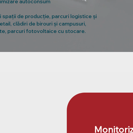
timizare autoconsum
și spații de producție, parcuri logistice și
tail, clădiri de birouri și campusuri,
ote, parcuri fotovoltaice cu stocare.
Monitori