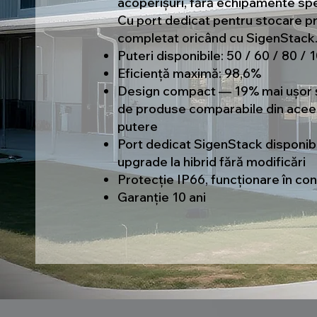
acoperișuri, fără echipamente spe
Cu port dedicat pentru stocare pre
completat oricând cu SigenStack
Puteri disponibile: 50 / 60 / 80 /
Eficiență maximă: 98,6%
Design compact — 19% mai ușor ș
de produse comparabile din aceea
putere
Port dedicat SigenStack disponibi
upgrade la hibrid fără modificări
Protecție IP66, funcționare în cond
Garanție 10 ani