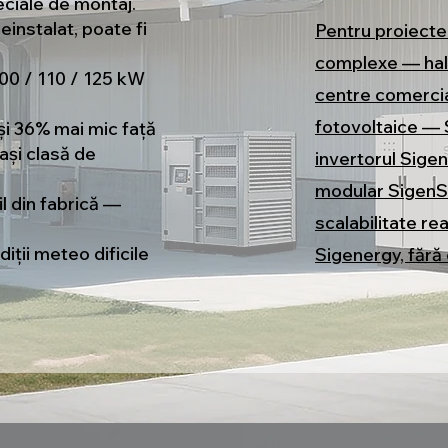
ciale de montaj.
instalat, poate fi
Pentru proiecte 
.
complexe — hale 
 100 / 110 / 125 kW
centre comercial
fotovoltaice — 
i 36% mai mic față
și clasă de
invertorul Sigen
modular SigenS
l din fabrică —
scalabilitate re
iții meteo dificile
Sigenergy, fără