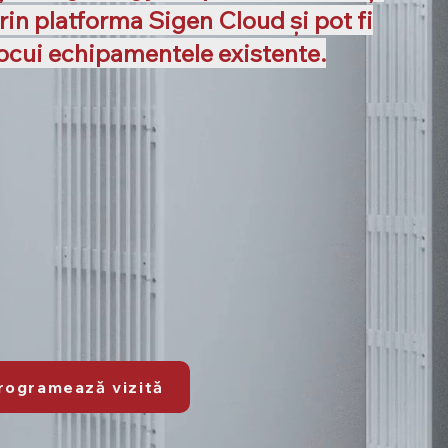
in platforma Sigen Cloud și pot fi
nlocui echipamentele existente.
rogramează vizită