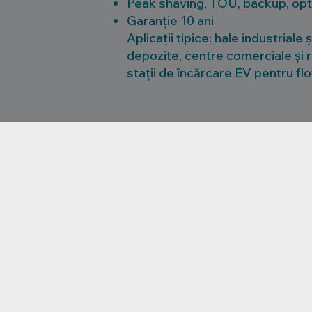
Peak shaving, TOU, backup, op
Garanție 10 ani
Aplicații tipice: hale industriale 
depozite, centre comerciale și re
stații de încărcare EV pentru fl