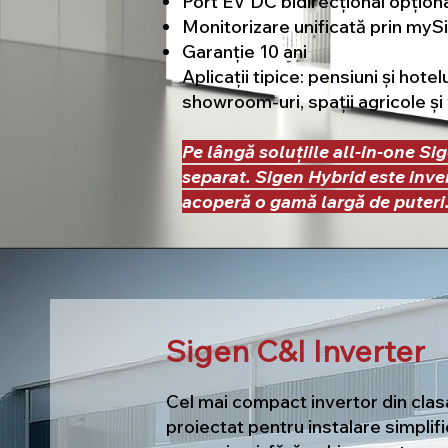
Port EV DC bidirecțional opțional
Monitorizare unificată prin myS
Garanție 10 ani
Aplicații tipice: pensiuni și hote
showroom-uri, spații agricole și v
Pe lângă soluțiile all-in-one Sig
separat. Sigen Hybrid este inver
acoperă o gamă largă de puteri
Sigen C&I Inverter
Cel mai compact invertor din clas
proiectat pentru instalare simplifi