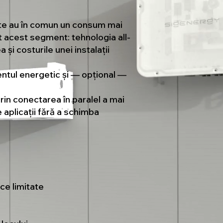
oate au în comun un consum mai
t acest segment: tehnologia all-
și costurile unei instalații
ntul energetic și — opțional —
rin conectarea în paralel a mai
aplicații fără a schimba
ice limitate