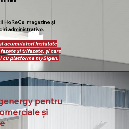
 locului
pații HoReCa, magazine și
ădiri administrative.
 și acumulatori instalate
azate și trifazate, și care
și cu platforma mySigen.
igenergy pentru
comerciale și
le