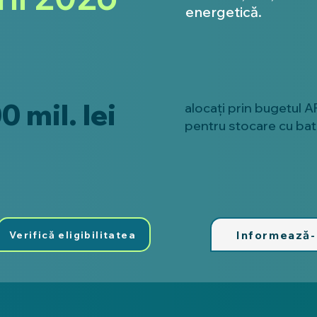
energetică.
0 mil. lei
alocați prin bugetul 
pentru stocare cu bate
Informează
Verifică eligibilitatea