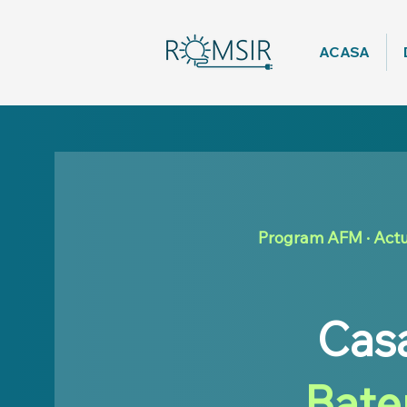
ACASA
Program AFM · Actu
Cas
Bate