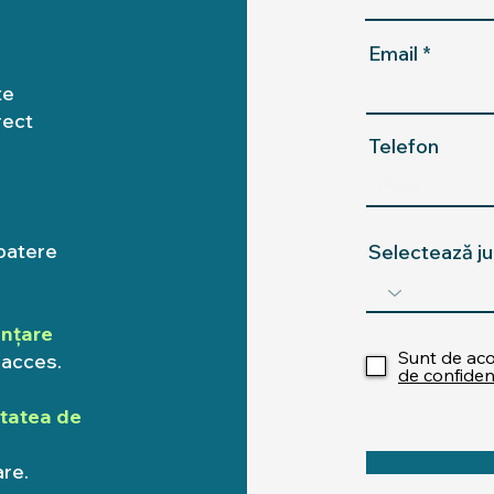
Email
te
rect
Telefon
zbatere
Selectează ju
anțare
Sunt de acor
 acces.
de confidenț
itatea de
are.