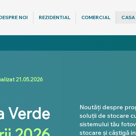
DESPRE NOI
REZIDENTIAL
COMERCIAL
CASA
alizat 21.05.2026
Noutăți despre pr
a Verde
soluții de stocare c
sistemului tău fotov
rii 2026
stocare și câștigă 