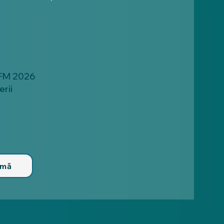
AFM 2026
rii
-mă