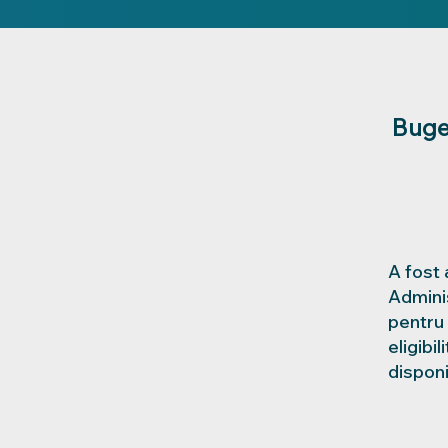
Buge
A fost 
Adminis
pentru 
eligibi
disponi