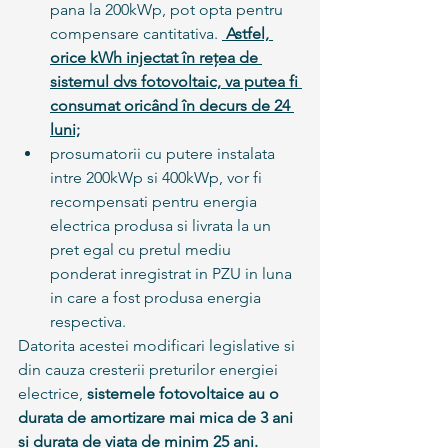
pana la 200kWp, pot opta pentru 
compensare cantitativa. 
 Astfel, 
orice kWh injectat în rețea de 
sistemul dvs fotovoltaic, va putea fi 
consumat oricând în decurs de 24 
luni;
prosumatorii cu putere instalata 
intre 200kWp si 400kWp, vor fi 
recompensati pentru energia 
electrica produsa si livrata la un 
pret egal cu pretul mediu 
ponderat inregistrat in PZU in luna 
in care a fost produsa energia 
respectiva.
Datorita acestei modificari legislative si 
din cauza cresterii preturilor energiei 
electrice, 
sistemele fotovoltaice au o 
durata de amortizare mai mica de 3 ani 
si durata de viata de minim 25 ani.