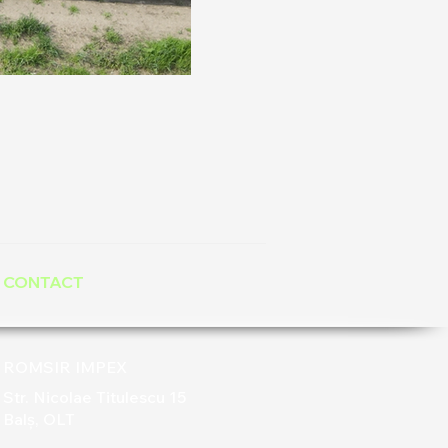
CONTACT
ROMSIR IMPEX
Str. Nicolae Titulescu 15
Balș, OLT