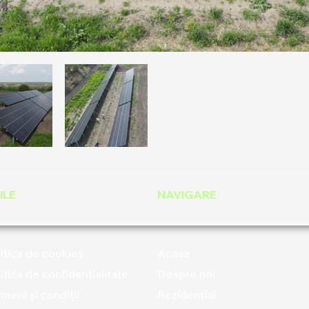
ILE
NAVIGARE
itica de cookies
Acasa
itica de confidentialitate
Despre noi
meni și condiții
Rezidențial