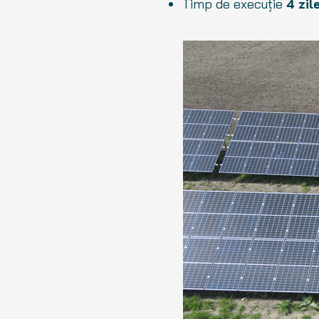
Timp de execuție
4 zil