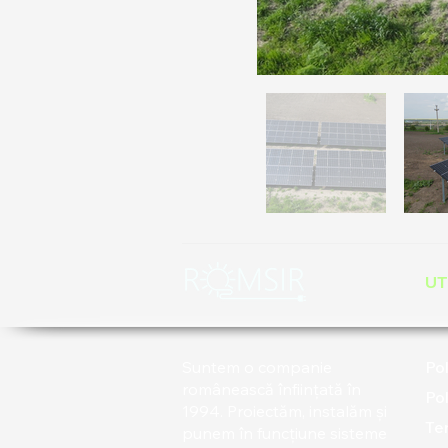
UT
Suntem o companie
Pol
românească înființată în
Pol
1994. Proiectăm, instalăm și
Ter
punem în funcțiune sisteme