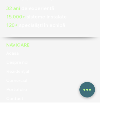
32 ani
de experiență
15.000+
sisteme instalate
120+
specialiști în echipă
NAVIGARE
Acasa
Despre noi
Rezidențial
Comercial
Portofoliu
Contact
Blog
UTILE
Politica de confidentialitate
Termeni și condiții