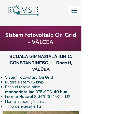
Sistem fotovoltaic On Grid
- VÂLCEA
ȘCOALA GIMNAZIALĂ ION C.
CONSTANTINESCU - Roesti,
VÂLCEA
Sistem fotovoltaic
On Grid
Putere sistem
15
kWp
Panouri fotovoltaice
monocristaline
375W TS,
40 buc
Invertor
Huawei
SUN2000-15KTL-M2
Montaj acoperiș înclinat
Timp de execuție
1 zi