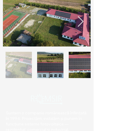
Suntem o companie românească înființată
în 1994. Proiectăm, instalăm și punem în
funcțiune sisteme fotovoltaice —
rezidențial, comercial și industrial.