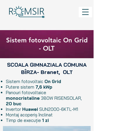
Sistem fotovoltaic On Grid
- OLT
SCOALA GIMNAZIALA COMUNA
BÎRZA- Branet, OLT
Sistem fotovoltaic
On Grid
Putere sistem
7,6
kWp
Panouri fotovoltaice
monocristaline
380W RISENSOLAR,
20 buc
Invertor
Huawei
SUN2000-6KTL-M1
Montaj acoperiș înclinat
Timp de execuție
1 zi