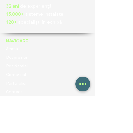
32 ani
de experiență
15.000+
sisteme instalate
120+
specialiști în echipă
NAVIGARE
Acasa
Despre noi
Rezidențial
Comercial
Portofoliu
Contact
Blog
UTILE
Politica de confidentialitate
Termeni și condiții