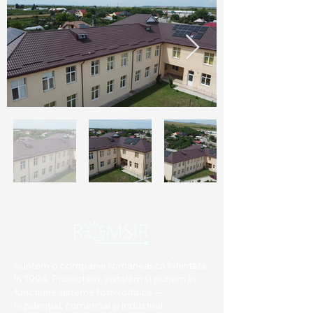
Suntem o companie românească înființată
în 1994. Proiectăm, instalăm și punem în
funcțiune sisteme fotovoltaice —
rezidențial, comercial și industrial.