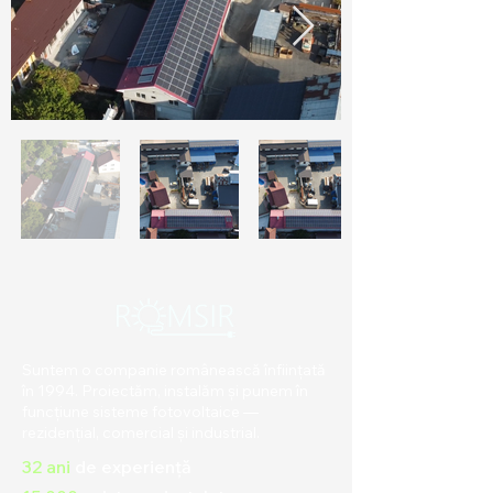
Suntem o companie românească înființată
în 1994. Proiectăm, instalăm și punem în
funcțiune sisteme fotovoltaice —
rezidențial, comercial și industrial.
32 ani
de experiență