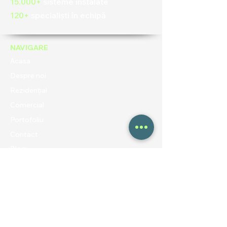
15.000+
sisteme instalate
120+
specialiști în echipă
NAVIGARE
Acasa
Despre noi
Rezidențial
Comercial
Portofoliu
Contact
Blog
UTILE
Politica de confidentialitate
Termeni și condiții
Politica de cookies
ANPC