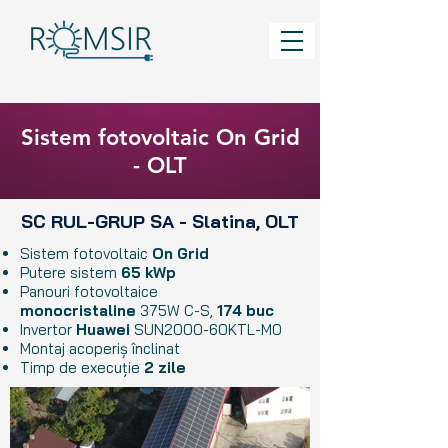
Sistem fotovoltaic On Grid
- OLT
SC RUL-GRUP SA - Slatina, OLT
Sistem fotovoltaic
On Grid
Putere sistem
65
kWp
Panouri fotovoltaice
monocristaline
375W C-S,
174 buc
Invertor
Huawei
SUN2000-60KTL-M0
Montaj acoperiș înclinat
Timp de execuție
2 zile