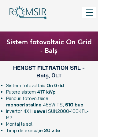
Sistem fotovoltaic On Grid
- Balș
HENGST FILTRATION SRL -
Balș, OLT
Sistem fotovoltaic
On Grid
Putere sistem
417 kWp
Panouri fotovoltaice
monocristaline
455W TS
, 610 buc
Invertor 4X
Huawei
SUN2000-100KTL-
M2
Montaj la sol
Timp de execuție
20 zile