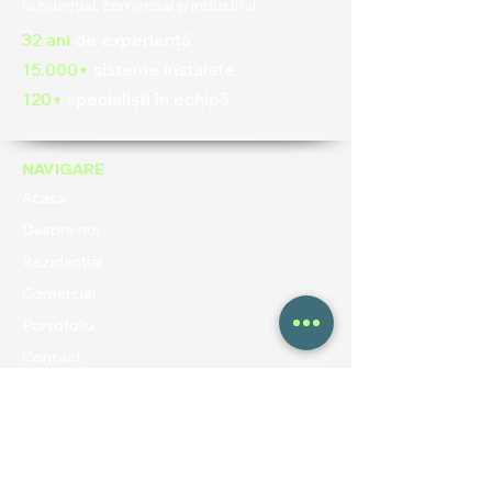
rezidențial, comercial și industrial.
32 ani
de experiență
15.000+
sisteme instalate
120+
specialiști în echipă
NAVIGARE
Acasa
Despre noi
Rezidențial
Comercial
Portofoliu
Contact
Blog
UTILE
Politica de confidentialitate
Termeni și condiții