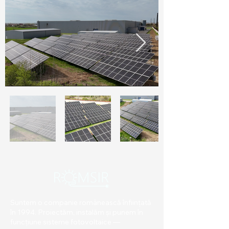
Suntem o companie românească înființată
în 1994. Proiectăm, instalăm și punem în
funcțiune sisteme fotovoltaice —