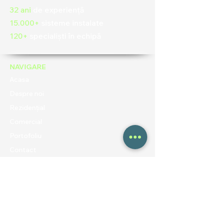
32 ani
de experiență
15.000+
sisteme instalate
120+
specialiști în echipă
NAVIGARE
Acasa
Despre noi
Rezidențial
Comercial
Portofoliu
Contact
Blog
UTILE
Politica de confidentialitate
Termeni și condiții