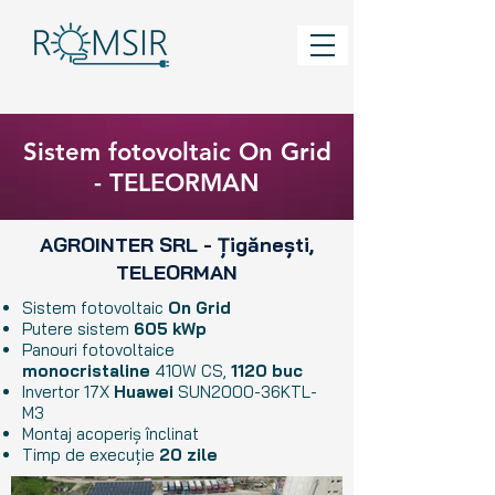
Sistem fotovoltaic On Grid
- TELEORMAN
AGROINTER SRL - Țigănești,
TELEORMAN
Sistem fotovoltaic
On Grid
Putere sistem
605
kWp
Panouri fotovoltaice
monocristaline
410W CS,
1120 buc
Invertor 17X
Huawei
SUN2000-36KTL-
M3
Montaj acoperiș înclinat
Timp de execuție
20 zile