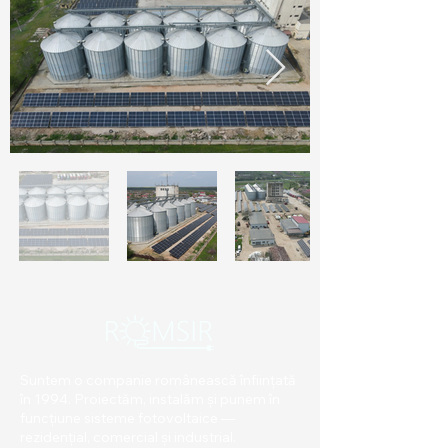
Suntem o companie românească înființată
în 1994. Proiectăm, instalăm și punem în
funcțiune sisteme fotovoltaice —
rezidențial, comercial și industrial.