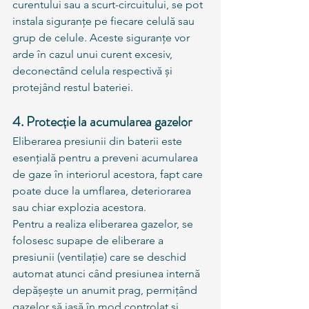
curentului sau a scurt-circuitului, se pot 
instala siguranțe pe fiecare celulă sau 
grup de celule. Aceste siguranțe vor 
arde în cazul unui curent excesiv, 
deconectând celula respectivă și 
protejând restul bateriei.
4. Protecție la acumularea gazelor
Eliberarea presiunii din baterii este 
esențială pentru a preveni acumularea 
de gaze în interiorul acestora, fapt care 
poate duce la umflarea, deteriorarea 
sau chiar explozia acestora.
Pentru a realiza eliberarea gazelor, se 
folosesc supape de eliberare a 
presiunii (ventilație) care se deschid 
automat atunci când presiunea internă 
depășește un anumit prag, permițând 
gazelor să iasă în mod controlat și 