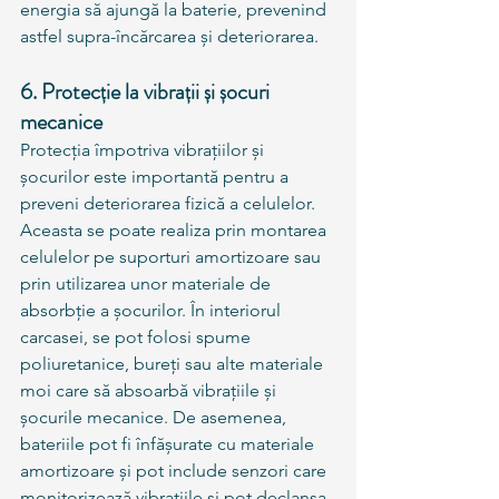
energia să ajungă la baterie, prevenind 
astfel supra-încărcarea și deteriorarea.
6. Protecție la vibrații și șocuri 
mecanice
Protecția împotriva vibrațiilor și 
șocurilor este importantă pentru a 
preveni deteriorarea fizică a celulelor. 
Aceasta se poate realiza prin montarea 
celulelor pe suporturi amortizoare sau 
prin utilizarea unor materiale de 
absorbție a șocurilor. În interiorul 
carcasei, se pot folosi spume 
poliuretanice, bureți sau alte materiale 
moi care să absoarbă vibrațiile și 
șocurile mecanice. De asemenea, 
bateriile pot fi înfășurate cu materiale 
amortizoare și pot include senzori care 
monitorizează vibrațiile și pot declanșa 