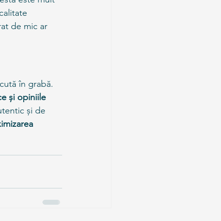
alitate 
at de mic ar 
cută în grabă. 
e și opiniile 
tentic și de 
imizarea 