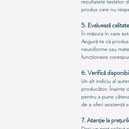
rezultatele testelor 
produs care nu respec
5. Evaluează calitate
În măsura în care est
Asigură-te că produs
neuniforme sau mater
funcționeze corespunz
6. Verifică disponibi
Un alt indiciu al auten
producător. Înainte d
pentru a pune câteva
de a oferi asistență su
7. Atenție la prețuri
Deși un preț scăzut p