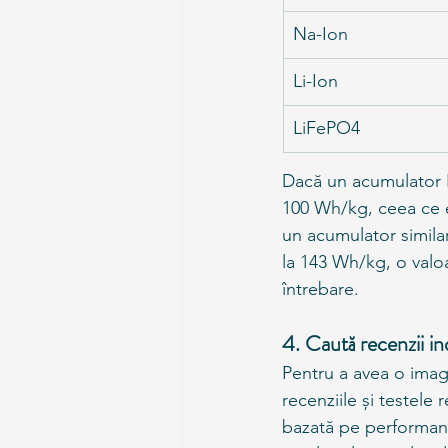
Na-Ion
Li-Ion
LiFePO4
Dacă un acumulator L
100 Wh/kg, ceea ce e
un acumulator simila
la 143 Wh/kg, o valo
întrebare.
4. Caută recenzii in
Pentru a avea o imagi
recenziile și testele
bazată pe performanța