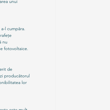
area unui 
 a-l cumpăra. 
rafețe 
ă nu 
e fotovoltaice.
erit de 
ezi producătorul 
ibilitatea lor 
esta este mult 