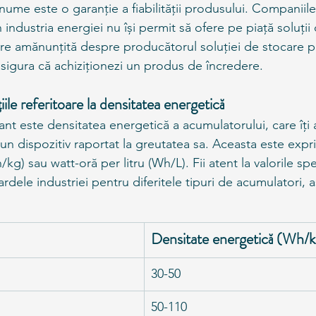
ume este o garanție a fiabilității produsului. Companiile
 industria energiei nu își permit să ofere pe piață soluții
are amănunțită despre producătorul soluției de stocare pe
asigura că achiziționezi un produs de încredere.
țiile referitoare la densitatea energetică
tant este densitatea energetică a acumulatorului, care îți 
n dispozitiv raportat la greutatea sa. Aceasta este expr
g) sau watt-oră per litru (Wh/L). Fii atent la valorile spec
dele industriei pentru diferitele tipuri de acumulatori, 
Densitate energetică (Wh/k
30-50
50-110