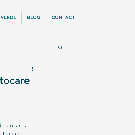
 VERDE
BLOG
CONTACT
stocare
de stocare a 
istă multe 