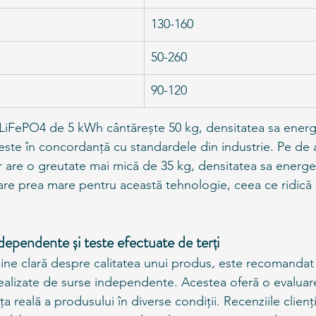
130-160
50-260
90-120
iFePO4 de 5 kWh cântărește 50 kg, densitatea sa energet
ste în concordanță cu standardele din industrie. Pe de a
r are o greutate mai mică de 35 kg, densitatea sa energe
are prea mare pentru această tehnologie, ceea ce ridic
dependente și teste efectuate de terți
ne clară despre calitatea unui produs, este recomandat s
 realizate de surse independente. Acestea oferă o evaluare
 reală a produsului în diverse condiții. Recenziile cliențil