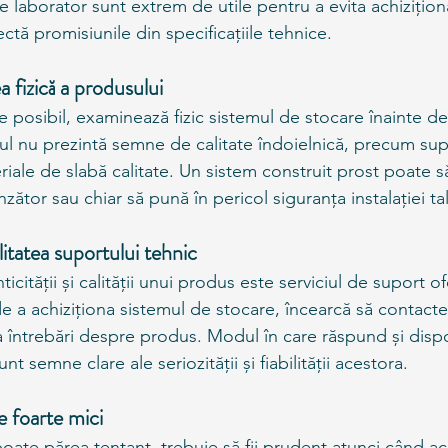
de laborator sunt extrem de utile pentru a evita achizițion
tă promisiunile din specificațiile tehnice.
a fizică a produsului
e posibil, examinează fizic sistemul de stocare înainte de
ul nu prezintă semne de calitate îndoielnică, precum sup
iale de slabă calitate. Un sistem construit prost poate s
ător sau chiar să pună în pericol siguranța instalației tal
litatea suportului tehnic
ticității și calității unui produs este serviciul de suport of
e a achiziționa sistemul de stocare, încearcă să contact
 întrebări despre produs. Modul în care răspund și dispon
nt semne clare ale seriozității și fiabilității acestora.
le foarte mici
oate părea tentant, trebuie să fii prudent atunci când ac