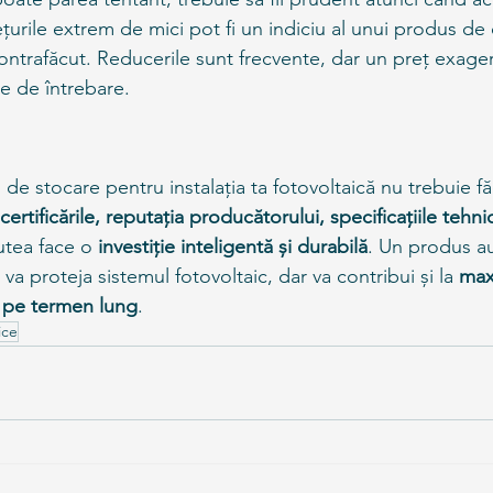
țurile extrem de mici pot fi un indiciu al unui produs de c
contrafăcut. Reducerile sunt frecvente, dar un preț exager
e de întrebare.
de stocare pentru instalația ta fotovoltaică nu trebuie fă
certificările, reputația producătorului, specificațiile tehnic
utea face o 
investiție inteligentă și durabilă
. Un produs au
i va proteja sistemul fotovoltaic, dar va contribui și la 
max
e pe termen lung
.
ice