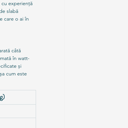
 cu experiență 
 de slabă 
 care o ai în 
arată câtă 
imată în watt-
ificate și 
așa cum este 
g)