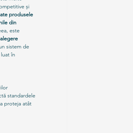
ompetitive și 
ate produsele 
nile din 
eea, este 
 alegere 
 un sistem de 
luat în 
ilor 
ctă standardele 
a proteja atât 