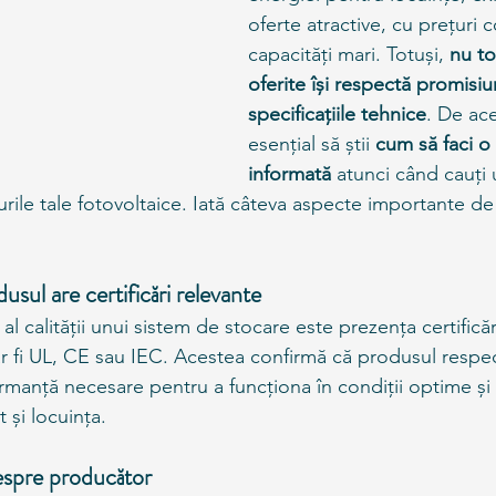
oferte atractive, cu prețuri c
capacități mari. Totuși, 
nu to
oferite își respectă promisiu
specificațiile tehnice
. De ac
esențial să știi 
cum să faci o
informată
 atunci când cauți
ile tale fotovoltaice. Iată câteva aspecte importante de 
usul are certificări relevante
l calității unui sistem de stocare este prezența certificăr
ar fi UL, CE sau IEC. Acestea confirmă că produsul respe
rmanță necesare pentru a funcționa în condiții optime și 
 și locuința.
espre producător