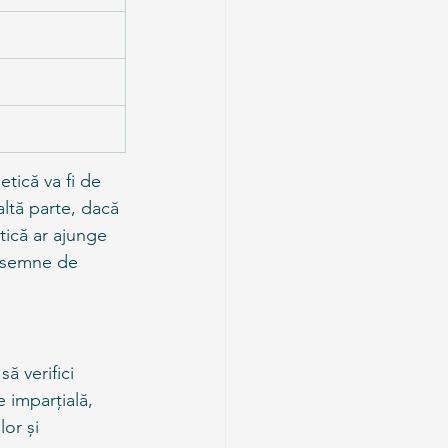
ică va fi de 
ltă parte, dacă 
tică ar ajunge 
ă semne de 
ă verifici 
 imparțială, 
or și 