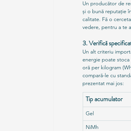
Un producător de ren
și o bună reputație în
calitate. Fă o cercet
vedere, pentru a te 
3. Verifică specifica
Un alt criteriu impor
energie poate stoca u
oră per kilogram (Wh/k
compară-le cu standar
prezentat mai jos:
Tip acumulator
Gel
NiMh