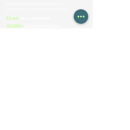
funcțiune sisteme fotovoltaice —
rezidențial, comercial și industrial.
32 ani
de experiență
15.000+
sisteme instalate
120+
specialiști în echipă
NAVIGARE
Acasa
Despre noi
Rezidențial
Comercial
Portofoliu
Contact
Blog
UTILE
Politica de confidentialitate